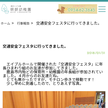
交通安全フェスタに行ってきました。
ホーム
行事報告
交通安全フェスタに行ってきました。
2018/01/31
エイブルホールで開催された「交通安全フェスタ」に年
長ひまわり組のお友達が参加してきました。
鹿島市内殆どの保育所・幼稚園の年長組が参加されてい
ました。４月からのお友達だね。
とても寒かったですが、モチロン歩きで移動です！
少し早めに到着したので、とりあえず写真。