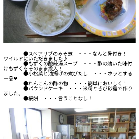
●スペアリブのみそ煮 ・・・なんと骨付き！
ワイルドにいただきました♪
●もずくの酸辣湯スープ ・・・酢の効いた味付
けもずくをそのまま投入！
●小松菜と油揚げの煮びたし ・・・ホッとする
一品❤
●れんこんの酢の物 ・・・簡単においしく！
●パウンドケーキ ・・・米粉ときび砂糖で作り
ました。
●桜餅 ・・・言うことなし！