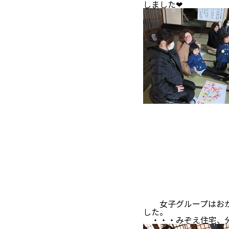
しました❤
女子グループはおかし
した。
・・・みぞえ住宅、分