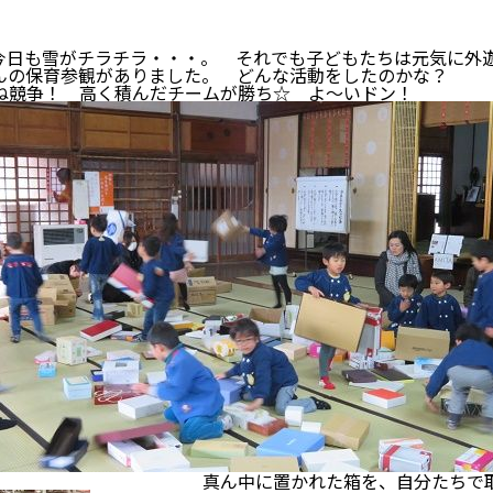
日も雪がチラチラ・・・。 それでも子どもたちは元気に外
の保育参観がありました。 どんな活動をしたのかな？
競争！ 高く積んだチームが勝ち☆ よ～いドン！
かれた箱を、自分たちで取って