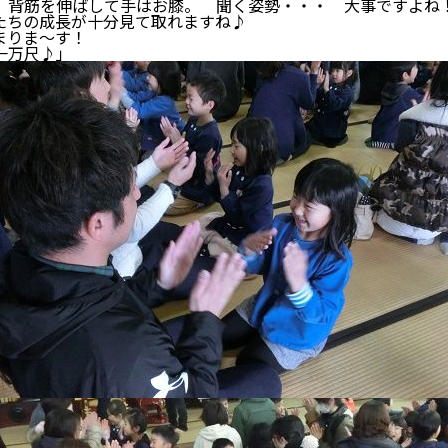
背筋を伸ばして手はお膝。 聞く姿勢・・・ 大事ですよね
ちの成長が十分見て取れますね♪
まりま～す！
一万尺♪」