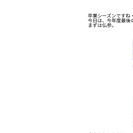
卒業シーズンですね
今日は、今年度最後の
まずは仏参。
小さいおとも