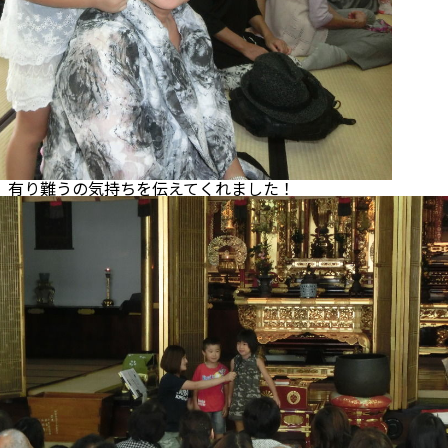
、有り難うの気持ちを伝えてくれました！