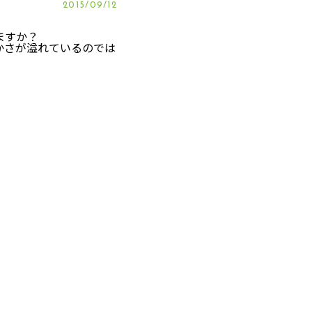
2015/09/12
ますか？
かさが溢れているのでは