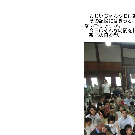
おじいちゃんやおばあ
その記憶にはきっと、
ないでしょうか。
今日はそんな時間を持
敬老の日参観。