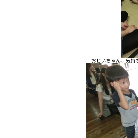
おじいちゃん、気持ち