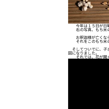
今年は１５日が日曜
右の写真、もち米の
お釈迦様が亡くなら
それをこのもち米の
そしてついでに、子ど
図になりました。
それでは、花が開く