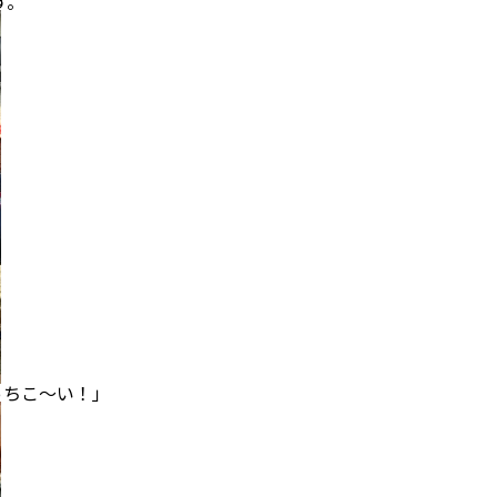
。
こ～い！」