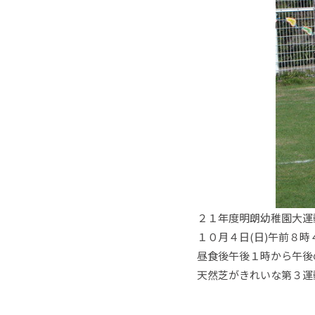
２１年度明朗幼稚園大運
１０月４日(日)午前８
昼食後午後１時から午後
天然芝がきれいな第３運