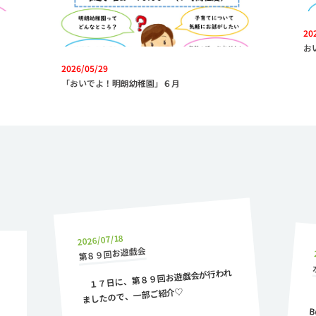
20
お
2026/05/29
「おいでよ！明朗幼稚園」６月
2026/07/18
第８９回お遊戯会
１７日に、第８９回お遊戯会が行われ
ましたので、一部ご紹介♡
目